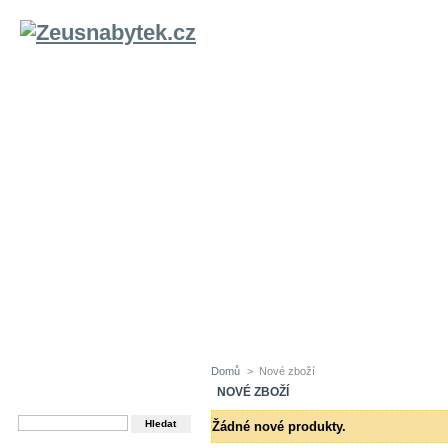
HLAVNÍ STRANA
OBCHODNÍ PODMÍNKY
REFERENCE
O 
Domů
>
Nové zboží
HLEDAT
NOVÉ ZBOŽÍ
Zadejte název produktu
Žádné nové produkty.