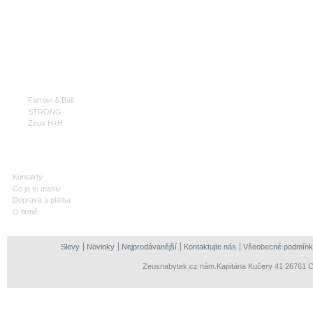
BARVY FARROW & BALL
DŘEVĚNÉ KNOPKY
KOUPELNA A WC
ŘEZBY
VÝROBCI
Farrow & Ball
STRONG
Zeus H+H
INFORMACE
Kontakty
Co je to masiv
Doprava a platba
O firmě
Slevy
Novinky
Nejprodávanější
Kontaktujte nás
Všeobecné podmínk
Zeusnabytek.cz nám.Kapitána Kučery 41 26761 Ce