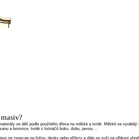
ÍNKY
REFERENCE
O FIRMĚ
ZAKÁZKOVÁ VÝROBA
KUCH
 masiv?
ateriály se dělí podle použitého dřeva na měkké a tvrdé. Měkké se vyrábějí
sanu a borovice, tvrdé z listnáčů buku, dubu, javoru….
evo se zpracuje na fošny, desky nebo přířezy a dále se suší na vlhkost vho