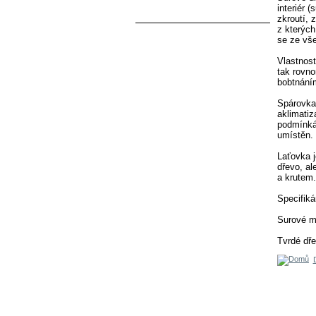
interiér 
KATEGORIE
zkroutí, 
z kterých
AKCE A SLEVY
se ze vše
STARÝ NÁBYTEK-ORIGINÁL
Vlastnost
LOŽNICE
tak rovn
bobtnání
Noční stolky
Postele
Spárovka 
aklimatiz
Skříně
podmínkác
Toalety
umístěn.
KUCHYNĚ
Laťovka 
dřevo, a
Kredence
a krutem.
Kuchyně
Specifiká
Lavice
Stoly
Surové mě
Židle
Tvrdé dře
JÍDELNY
Kredence
Lavice
Stoly