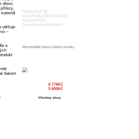
UŽIVATEL
e dřevo
přířezy,
PŘIHLÁSIT SE
 materiál
NÁKUP BEZ REGISTRACE
REGISTRACE
Zapoměl/a jste Vaše heslo?
a udržuje
eva –
NOVINKY
dla a
Momentálně nejsou žádné novinky
ných
produkt
AKČNÍ NABÍDKA
vrdé
Toaletní stolek
né tlakem
oválné zrcadlo
masiv smrk Z51
9 680Kč
(-30%)
6 776Kč
+Tx
5 600Kč
-Tx
.
Všechny slevy