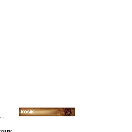
YNĚ
RENOVACE
KONTAKT
KOŠÍK
 ze
(prázdný)
dnou pro