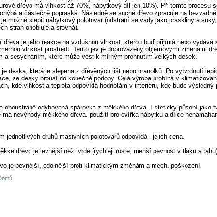
(surové dřevo má vlhkost až 70%, nábytkový díl jen 10%). Při tomto procesu s
zohýbá a částečně popraská. Následně se suché dřevo zpracuje na bezvadné 
 je možné slepit nábytkový polotovar (odstraní se vady jako praskliny a suky,
ch stran ohobluje a srovná).
í dřeva je jeho reakce na vzdušnou vlhkost, kterou buď přijímá nebo vydává 
oměrnou vlhkost prostředí. Tento jev je doprovázený objemovými změnami dř
m a sesycháním, které může vést k mírným prohnutím velkých desek.
je deska, která je slepena z dřevěných lišt nebo hranolků. Po vytvrdnutí lepi
ace, se desky brousí do konečné podoby. Celá výroba probíhá v klimatizova
h, kde vlhkost a teplota odpovídá hodnotám v interiéru, kde bude výsledný 
je oboustraně odýhovaná spárovka z měkkého dřeva. Esteticky působí jako t
le má nevýhody měkkého dřeva. použití pro dvířka nábytku a dílce nenamaha
m jednotlivých druhů masivních polotovarů odpovídá i jejich cena.
kké dřevo je levnější než tvrdé (rychleji roste, menší pevnost v tlaku a tahu)
vo je pevnější, odolnější proti klimatickým změnám a mech. poškození.
Domů