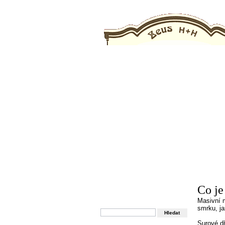
HLAVNÍ STRANA
OBCHODNÍ PODM
Co je
HLEDAT
Masivní m
Zadejte název produktu
smrku, ja
Surové dř