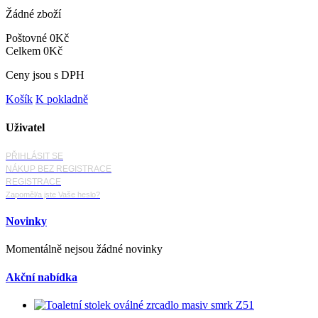
Žádné zboží
Poštovné
0Kč
Celkem
0Kč
Ceny jsou s DPH
Košík
K pokladně
Uživatel
PŘIHLÁSIT SE
NÁKUP BEZ REGISTRACE
REGISTRACE
Zapoměl/a jste Vaše heslo?
Novinky
Momentálně nejsou žádné novinky
Akční nabídka