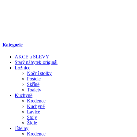
Kategorie
AKCE a SLEVY
Starý nábytek-originál
Ložnice
Noční stolky
Postele
Skříně
Toalety
Kuchyně
Kredence
Kuchyně
Lavice
Stoly
Židle
Jídelny
Kredence