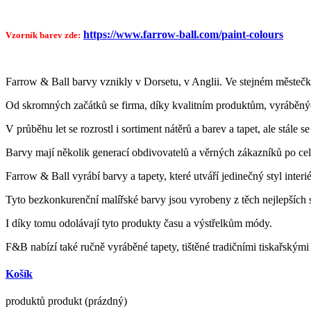
https://www.farrow-ball.com/paint-colours
Vzorník barev zde:
Farrow & Ball barvy vznikly v Dorsetu, v Anglii. Ve stejném městečk
Od skromných začátků se firma, díky kvalitním produktům, vyráběných 
V průběhu let se rozrostl i sortiment nátěrů a barev a tapet, ale stále
Barvy mají několik generací obdivovatelů a věrných zákazníků po cel
Farrow & Ball vyrábí barvy a tapety, které utváří jedinečný styl interi
Tyto bezkonkurenční malířské barvy jsou vyrobeny z těch nejlepších 
I díky tomu odolávají tyto produkty času a výstřelkům módy.
F&B nabízí také ručně vyráběné tapety, tištěné tradičními tiskařským
Košík
produktů
produkt
(prázdný)