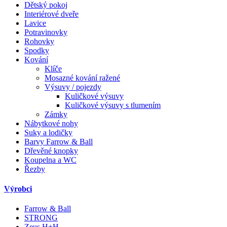
Dětský pokoj
Interiérové dveře
Lavice
Potravinovky
Rohovky
Spodky
Kování
Klíče
Mosazné kování ražené
Výsuvy / pojezdy
Kuličkové výsuvy
Kuličkové výsuvy s tlumením
Zámky
Nábytkové nohy
Suky a lodičky
Barvy Farrow & Ball
Dřevěné knopky
Koupelna a WC
Řezby
Výrobci
Farrow & Ball
STRONG
Zeus H+H