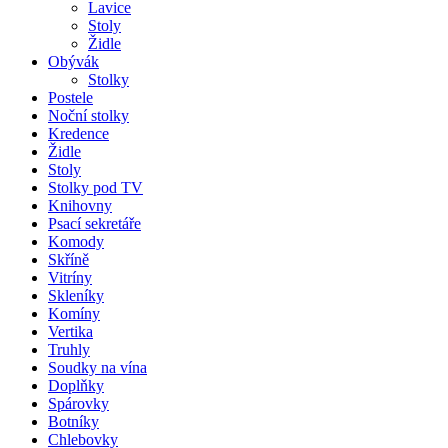
Lavice
Stoly
Židle
Obývák
Stolky
Postele
Noční stolky
Kredence
Židle
Stoly
Stolky pod TV
Knihovny
Psací sekretáře
Komody
Skříně
Vitríny
Skleníky
Komíny
Vertika
Truhly
Soudky na vína
Doplňky
Spárovky
Botníky
Chlebovky