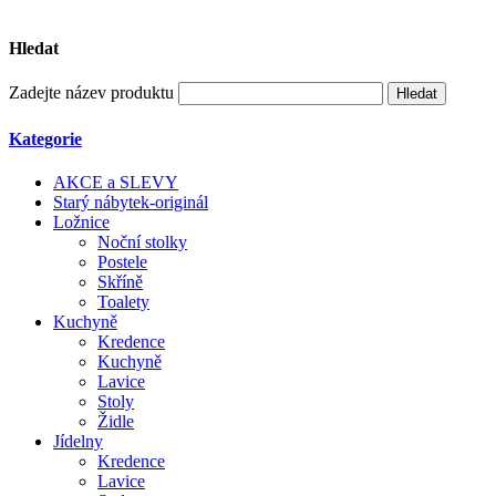
Hledat
Zadejte název produktu
Kategorie
AKCE a SLEVY
Starý nábytek-originál
Ložnice
Noční stolky
Postele
Skříně
Toalety
Kuchyně
Kredence
Kuchyně
Lavice
Stoly
Židle
Jídelny
Kredence
Lavice