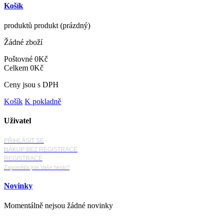
Košík
produktů
produkt
(prázdný)
Žádné zboží
Poštovné
0Kč
Celkem
0Kč
Ceny jsou s DPH
Košík
K pokladně
Uživatel
PŘIHLÁSIT SE
NÁKUP BEZ REGISTRACE
REGISTRACE
Zapoměl/a jste Vaše heslo?
Novinky
Momentálně nejsou žádné novinky