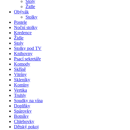
Stoly
Židle
Obývák
Stolky
Postele
Noční stolky
Kredence
Židle
Stoly
Stolky pod TV
Knihovny
Psací sekretáře
Komody
Skříně
Vitríny
Skleníky
Komíny
Vertika
Truhly
Soudky na vína
Doplňky
Spárovky
Botníky
Chlebovky
Dětský pokoj