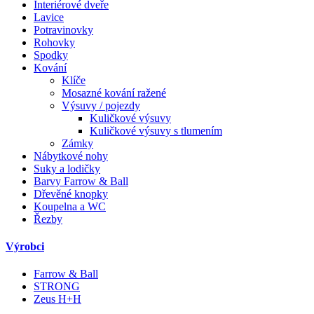
Interiérové dveře
Lavice
Potravinovky
Rohovky
Spodky
Kování
Klíče
Mosazné kování ražené
Výsuvy / pojezdy
Kuličkové výsuvy
Kuličkové výsuvy s tlumením
Zámky
Nábytkové nohy
Suky a lodičky
Barvy Farrow & Ball
Dřevěné knopky
Koupelna a WC
Řezby
Výrobci
Farrow & Ball
STRONG
Zeus H+H