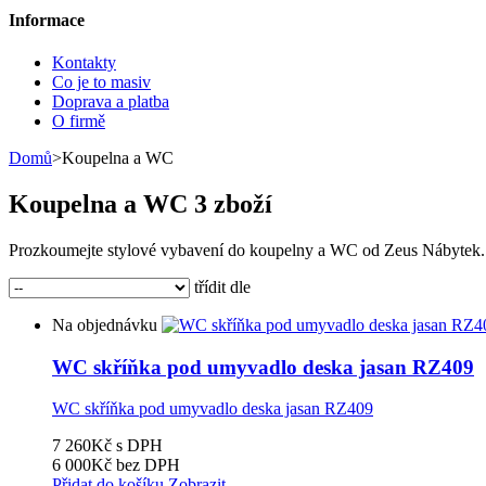
Informace
Kontakty
Co je to masiv
Doprava a platba
O firmě
Domů
>
Koupelna a WC
Koupelna a WC
3 zboží
Prozkoumejte stylové vybavení do koupelny a WC od Zeus Nábytek. Pra
třídit dle
Na objednávku
WC skříňka pod umyvadlo deska jasan RZ409
WC skříňka pod umyvadlo deska jasan RZ409
7 260Kč
s DPH
6 000Kč
bez DPH
Přidat do košíku
Zobrazit