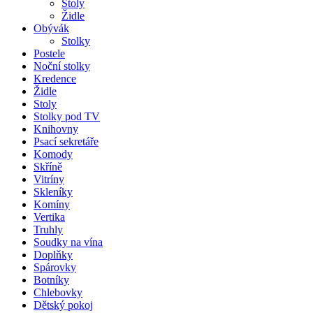
Stoly
Židle
Obývák
Stolky
Postele
Noční stolky
Kredence
Židle
Stoly
Stolky pod TV
Knihovny
Psací sekretáře
Komody
Skříně
Vitríny
Skleníky
Komíny
Vertika
Truhly
Soudky na vína
Doplňky
Spárovky
Botníky
Chlebovky
Dětský pokoj