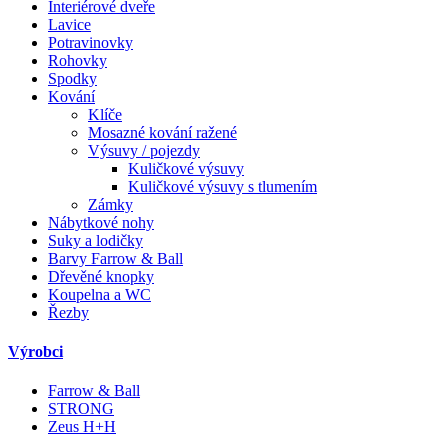
Interiérové dveře
Lavice
Potravinovky
Rohovky
Spodky
Kování
Klíče
Mosazné kování ražené
Výsuvy / pojezdy
Kuličkové výsuvy
Kuličkové výsuvy s tlumením
Zámky
Nábytkové nohy
Suky a lodičky
Barvy Farrow & Ball
Dřevěné knopky
Koupelna a WC
Řezby
Výrobci
Farrow & Ball
STRONG
Zeus H+H