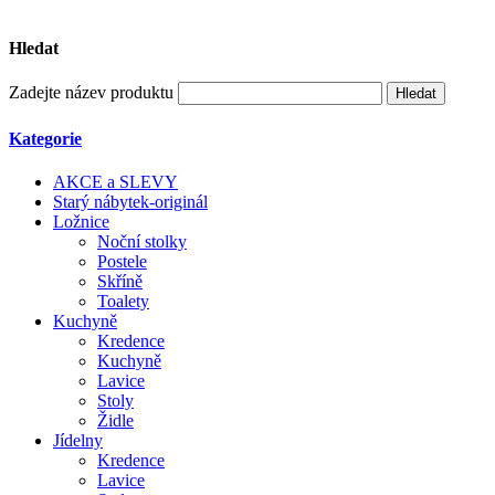
Hledat
Zadejte název produktu
Kategorie
AKCE a SLEVY
Starý nábytek-originál
Ložnice
Noční stolky
Postele
Skříně
Toalety
Kuchyně
Kredence
Kuchyně
Lavice
Stoly
Židle
Jídelny
Kredence
Lavice