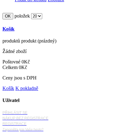
položek
Košík
produktů
produkt
(prázdný)
Žádné zboží
Poštovné
0Kč
Celkem
0Kč
Ceny jsou s DPH
Košík
K pokladně
Uživatel
PŘIHLÁSIT SE
NÁKUP BEZ REGISTRACE
REGISTRACE
Zapoměl/a jste Vaše heslo?