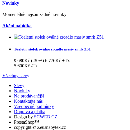
Novinky
Momentálně nejsou žádné novinky
Akční nabídka
Toaletní stolek oválné zrcadlo masiv smrk Z51
9 680Kč
(-30%)
6 776Kč
+Tx
5 600Kč
-Tx
Všechny slevy
Slevy
Novinky
Nejprodávanější
Kontaktujte nás
Všeobecné podmínky
Doprava a platba
Design by
SCWEB.CZ
PrestaShop™
copyright © Zeusnabytek.cz