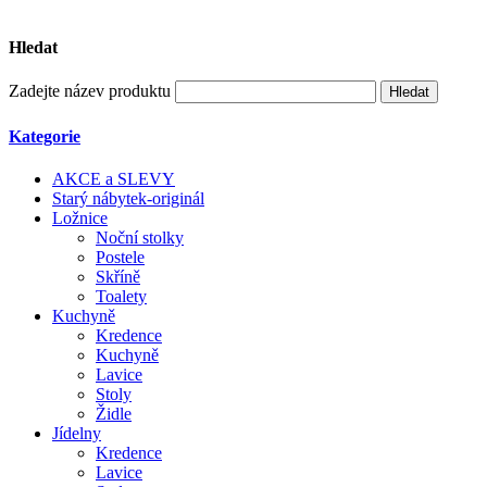
Hledat
Zadejte název produktu
Kategorie
AKCE a SLEVY
Starý nábytek-originál
Ložnice
Noční stolky
Postele
Skříně
Toalety
Kuchyně
Kredence
Kuchyně
Lavice
Stoly
Židle
Jídelny
Kredence
Lavice