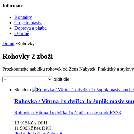
Informace
Kontakty
Co je to masiv
Doprava a platba
O firmě
Domů
>
Rohovky
Rohovky
2 zboží
Prozkoumejte nabídku rohovek od Zeus Nábytek. Praktický a stylový n
třídit dle
Skladem
Rohovka / Vitrína 1x dvířka 1x šuplík masiv s
Rohovka / Vitrína 1x dvířka 1x šuplík masiv smrk RZ38
13 915Kč
s DPH
11 500Kč
bez DPH
Přidat do košíku
Zobrazit