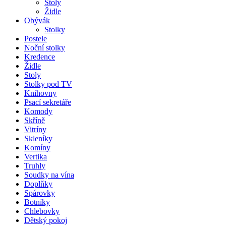
Stoly
Židle
Obývák
Stolky
Postele
Noční stolky
Kredence
Židle
Stoly
Stolky pod TV
Knihovny
Psací sekretáře
Komody
Skříně
Vitríny
Skleníky
Komíny
Vertika
Truhly
Soudky na vína
Doplňky
Spárovky
Botníky
Chlebovky
Dětský pokoj