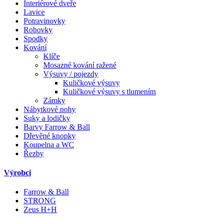
Interiérové dveře
Lavice
Potravinovky
Rohovky
Spodky
Kování
Klíče
Mosazné kování ražené
Výsuvy / pojezdy
Kuličkové výsuvy
Kuličkové výsuvy s tlumením
Zámky
Nábytkové nohy
Suky a lodičky
Barvy Farrow & Ball
Dřevěné knopky
Koupelna a WC
Řezby
Výrobci
Farrow & Ball
STRONG
Zeus H+H