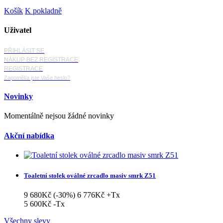
Košík
K pokladně
Uživatel
PŘIHLÁSIT SE
NÁKUP BEZ REGISTRACE
REGISTRACE
Zapoměl/a jste Vaše heslo?
Novinky
Momentálně nejsou žádné novinky
Akční nabídka
Toaletní stolek oválné zrcadlo masiv smrk Z51
9 680Kč
(-30%)
6 776Kč
+Tx
5 600Kč
-Tx
Všechny slevy