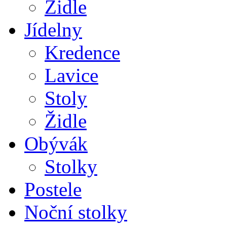
Židle
Jídelny
Kredence
Lavice
Stoly
Židle
Obývák
Stolky
Postele
Noční stolky