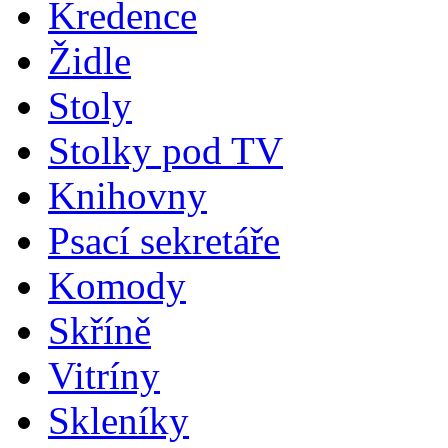
Kredence
Židle
Stoly
Stolky pod TV
Knihovny
Psací sekretáře
Komody
Skříně
Vitríny
Skleníky