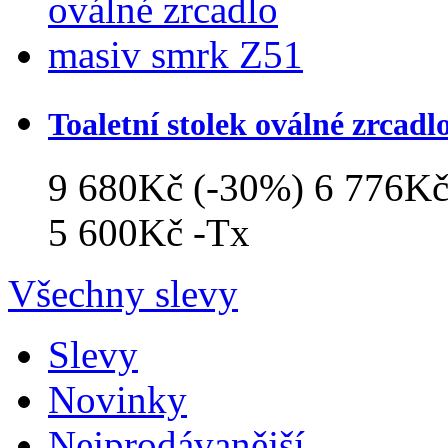
Toaletní stolek oválné zrcad
9 680Kč
(-30%)
6 776K
5 600Kč
-Tx
Všechny slevy
Slevy
Novinky
Nejprodávanější