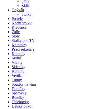
Stoly
Židle
Obývák
Stolky
Postele
Noční stolky
Kredence
Židle
Stoly
Stolky pod TV
Knihovny
Psací sekretáře
Komody
Skříně
Vitríny
Skleníky
Komíny
Vertika
Truhly
Soudky na vína
Doplňky
Spárovky
Botníky
Chlebovky
Dětský pokoj