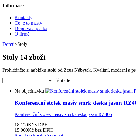
Informace
Kontakty
Co je to masiv
Doprava a platba
O firmě
Domů
>
Stoly
Stoly
14 zboží
Prohlédněte si nabídku stolů od Zeus Nábytek. Kvalitní, moderní a prak
třídit dle
Na objednávku
Konferenční stolek masiv smrk deska jasan RZ4
Konferenční stolek masiv smrk deska jasan RZ405
18 150Kč
s DPH
15 000Kč
bez DPH
Přidat do košíku
Zobrazit