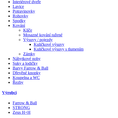
Interiérové dveře
Lavice
Potravinovky
Rohovky
Spodky
Kování
Klíče
Mosazné kování ražené
Výsuvy / pojezdy
Kuličkové výsuvy
Kuličkové výsuvy s tlumením
Zámky
Nábytkové nohy
Suky a lodičky
Barvy Farrow & Ball
Dřevěné knopky
Koupelna a WC
Řezby
Výrobci
Farrow & Ball
STRONG
Zeus H+H