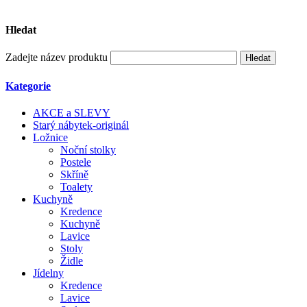
Hledat
Zadejte název produktu
Kategorie
AKCE a SLEVY
Starý nábytek-originál
Ložnice
Noční stolky
Postele
Skříně
Toalety
Kuchyně
Kredence
Kuchyně
Lavice
Stoly
Židle
Jídelny
Kredence
Lavice