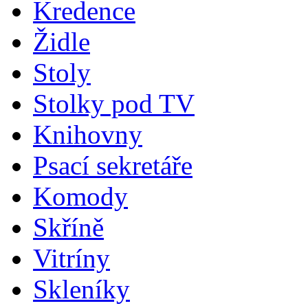
Kredence
Židle
Stoly
Stolky pod TV
Knihovny
Psací sekretáře
Komody
Skříně
Vitríny
Skleníky