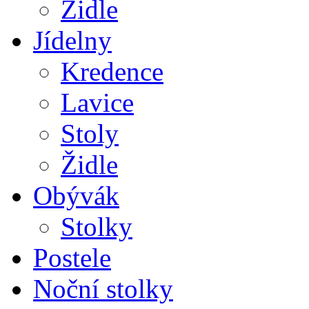
Židle
Jídelny
Kredence
Lavice
Stoly
Židle
Obývák
Stolky
Postele
Noční stolky